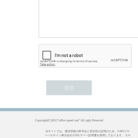
Copyright(C)2012"office speed star" All right Reserved
当サイトでは、通信情報の暗号化と実在性の証明のため、GMOグロ
ーバルサイン株式会社のSSLサーバ証明書を使用しております。 セキ