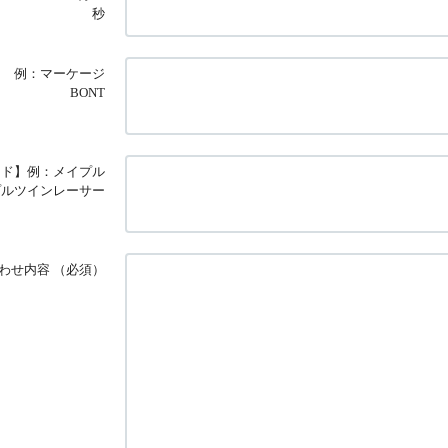
秒
例：マーケージ
BONT
ード】例：メイプル
プルツインレーサー
わせ内容
（必須）