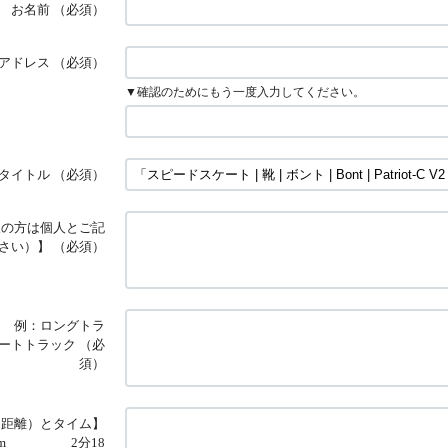
お名前
（必須）
アドレス
（必須）
▼確認のためにもう一度入力してください。
タイトル
（必須）
人の方は個人とご記
さい）】
（必須）
例：ロングトラ
ートトラック
（必
須）
（距離）とタイム】
0m 2分18