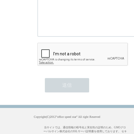
Copyright(C)2012"office speed star" All right Reserved
当サイトでは、通信情報の暗号化と実在性の証明のため、GMOグロ
ーバルサイン株式会社のSSLサーバ証明書を使用しております。 セキ