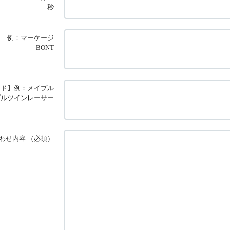
秒
例：マーケージ
BONT
ード】例：メイプル
プルツインレーサー
わせ内容
（必須）